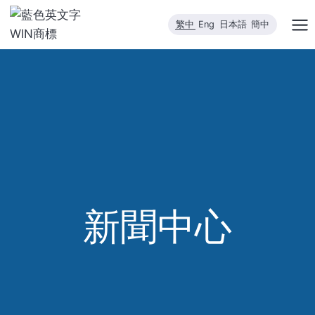
跳
繁中
Eng
日本語
簡中
到
內
容
新聞中心