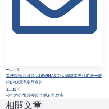
文
上一頁
有成精密新能源品牌WINAICO太陽能業界目前唯一取
章
得EPD環境產品宣告
下一頁
導
公告本公司調整現金股利配息率
相關文章