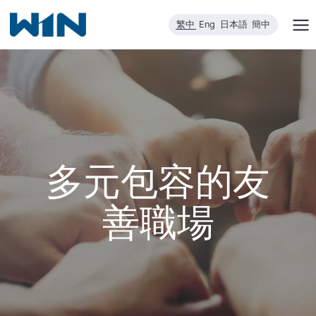
跳
繁中
Eng
日本語
簡中
到
內
容
多元包容的友
善職場