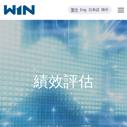
跳
繁中
Eng
日本語
簡中
到
內
容
績效評估