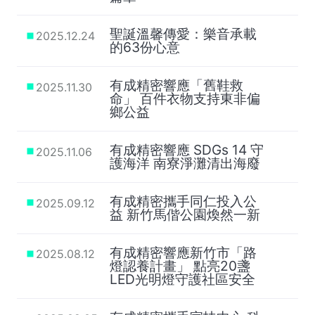
聖誕溫馨傳愛：樂音承載
2025.12.24
的63份心意
有成精密響應「舊鞋救
2025.11.30
命」 百件衣物支持東非偏
鄉公益
有成精密響應 SDGs 14 守
2025.11.06
護海洋 南寮淨灘清出海廢
有成精密攜手同仁投入公
2025.09.12
益 新竹馬偕公園煥然一新
有成精密響應新竹市「路
2025.08.12
燈認養計畫」 點亮20盞
LED光明燈守護社區安全