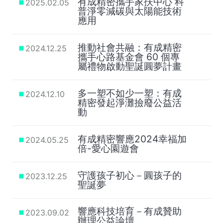
有成精密攜手家扶中心 科
2025.02.05
普淨零減碳與太陽能技術
應用
推動社會共融：有成精密
2024.12.25
攜手心路基金會 60 個專
屬禮物啟動聖誕圓夢計畫
多一塑不如少一塑：有成
2024.12.10
精密發起淨灘撿廢公益活
動
有成精密響應2024幸福加
2024.05.25
倍-愛心園遊會
守護孩子初心－圓孩子的
2023.12.25
聖誕夢
響應科技培育－有成贊助
2023.09.02
辦理公益論壇