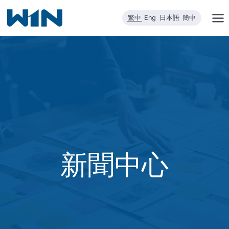
跳
繁中
Eng
日本語
簡中
到
內
容
新聞中心