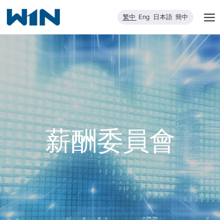
跳
繁中
Eng
日本語
簡中
到
內
容
薪酬委員會