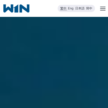
跳
繁中
Eng
日本語
簡中
到
內
容