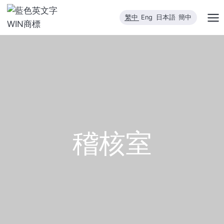
跳
繁中
Eng
日本語
簡中
到
內
容
稽核室