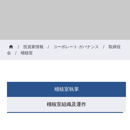
/
投資家情報
/
コーポレート·ガバナンス
/
取締役
会
/
稽核室
稽核室執掌
稽核室組織及運作