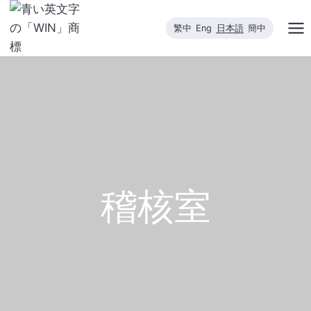
内
容
繁中
Eng
日本語
簡中
を
ス
キ
ッ
プ
稽核室