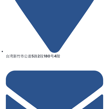
台湾新竹市公道5路2段180号4階