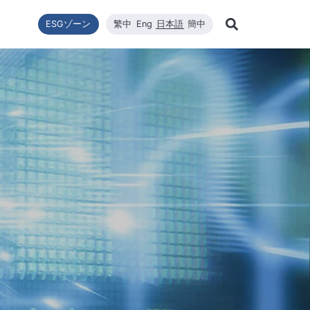
ESGゾーン
繁中
Eng
日本語
簡中
Learn Mor
ー転換
ニュース一覧
利害關係者
財政情報
技術エネルギー
企業の持続可能性
高効率太陽エネルギーモジュール
品質與環安衛政策
会社ニュース
財政情報
修
Search
企業の持続可能性
ステム設置
最新ニュース
財務報告
コアコンピタンス
WINAICO
主要ニュース
株価
半
持続可能な政策
ロソフィー
プリケーションエン
月次売上報告
材料
イベント情報
株主総会
半
組織與推動
CNC精密製造
製品・技術
主要股東
ー管理
公益與活動
ハイスペッククリーニング
重要ニュース
配当
公益與活動
重要ニュ
環境および安全衛生
投資サー
環境・健康・安全に関する方針
社会と人権
ジンケンセイサク
サプライヤー管理
利害關係人