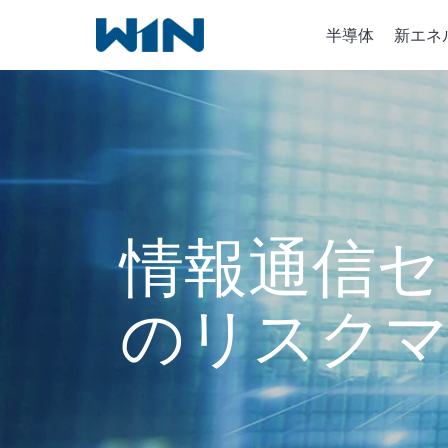
内
半導体
新エネ
容
を
ス
キ
半導体
ッ
イオン
プ
化学気
情報通信セ
のリスク