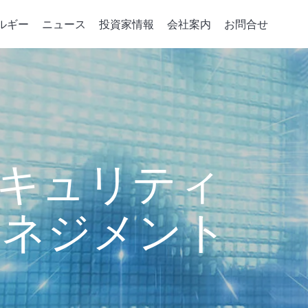
ルギー
ニュース
投資家情報
会社案内
お問合せ
デバイスの重要パーツ
コーポレート·ガバナンス
統合サービス
政策、組織與推動
会社案内
企業のエネルギ
取締役会
注入機
パーツの開発
会社概要
グリーンパワーシ
取締役および情報
相成長機
ソリューション
マネジメント・フィ
エネルギー貯蔵ア
ジニアリング
取締役の多様性
成長史
スマートエネルギ
キュリティ
稽核室
電力小売レポート
績效評估
機能性委員会
マネジメント
会計監査委員会
賃金報酬委員会
Risk Management Committee
績效評估
誠実な経営