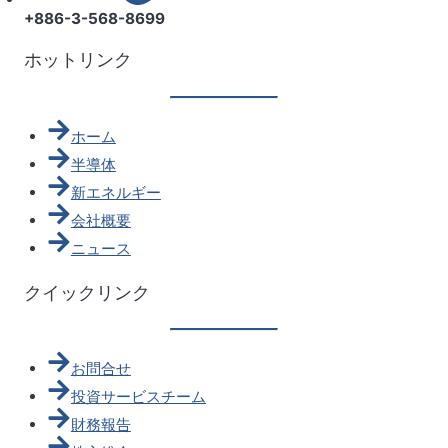
+886-3-568-8699
ホットリンク
ホーム
半導体
新エネルギー
会社概要
ニュース
クイックリンク
お問合せ
投資サービスチーム
財務報告