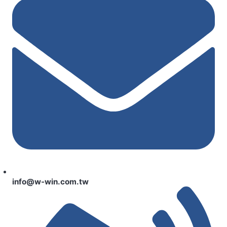
info@w-win.com.tw