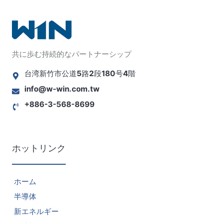
ジ
ー
ナ
ジ
共に歩む持続的なパートナーシップ
ビ
台湾新竹市公道5路2段180号4階
ゲ
info@w-win.com.tw
+886-3-568-8699
ー
シ
ホットリンク
ョ
ン
ホーム
半導体
新エネルギー