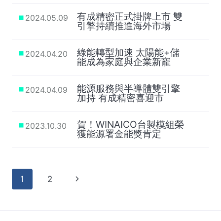
有成精密正式掛牌上市 雙
2024.05.09
引擎持續推進海外市場
綠能轉型加速 太陽能+儲
2024.04.20
能成為家庭與企業新寵
能源服務與半導體雙引擎
2024.04.09
加持 有成精密喜迎市
賀！WINAICO台製模組榮
2023.10.30
獲能源署金能獎肯定
ペ
次
1
2
の
ー
ペ