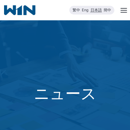
内
繁中
Eng
日本語
簡中
容
を
ス
キ
ッ
プ
ニュース