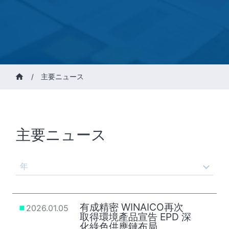
/
主要ニュース
主要ニュース
年
有成精密 WINAICO再次
2026.01.05
取得環境產品宣告 EPD 深
化綠色供應鏈布局