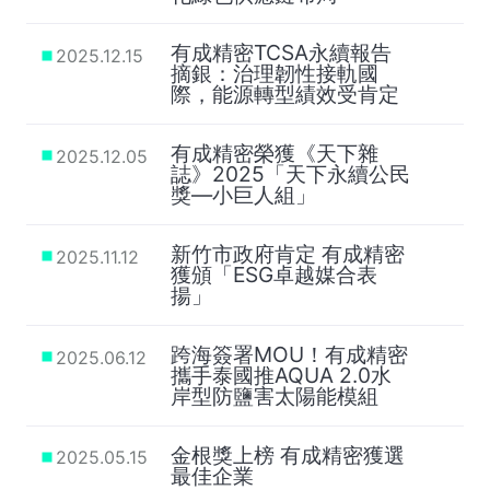
有成精密TCSA永續報告
2025.12.15
摘銀：治理韌性接軌國
際，能源轉型績效受肯定
有成精密榮獲《天下雜
2025.12.05
誌》2025「天下永續公民
獎—小巨人組」
新竹市政府肯定 有成精密
2025.11.12
獲頒「ESG卓越媒合表
揚」
跨海簽署MOU！有成精密
2025.06.12
攜手泰國推AQUA 2.0水
岸型防鹽害太陽能模組
金根獎上榜 有成精密獲選
2025.05.15
最佳企業