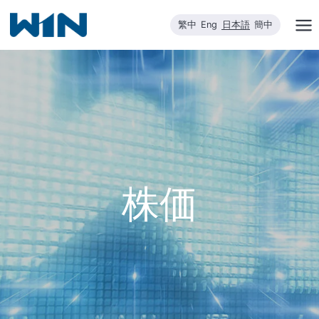
内
繁中
Eng
日本語
簡中
容
を
ス
キ
ッ
プ
株価