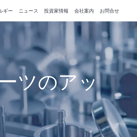
ルギー
ニュース
投資家情報
会社案内
お問合せ
デバイスの重要パーツ
コーポレート·ガバナンス
統合サービス
政策、組織與推動
会社案内
企業のエネルギ
取締役会
注入機
パーツの開発
会社概要
グリーンパワーシ
取締役および情報
相成長機
ソリューション
マネジメント・フィ
エネルギー貯蔵ア
ジニアリング
取締役の多様性
成長史
スマートエネルギ
ーツのアッ
稽核室
電力小売レポート
績效評估
機能性委員会
会計監査委員会
賃金報酬委員会
Risk Management Committee
績效評估
誠実な経営