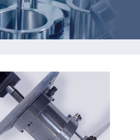
ESGの持続報告
t
ネジ