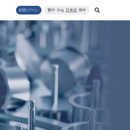
ESGゾーン
繁中
Eng
日本語
簡中
Learn Mor
ー転換
ニュース一覧
利害關係者
財政情報
技術エネルギー
企業の持続可能性
高効率太陽エネルギーモジュール
品質與環安衛政策
会社ニュース
財政情報
修
Search
企業の持続可能性
ステム設置
最新ニュース
財務報告
コアコンピタンス
WINAICO
主要ニュース
株価
半
持続可能な政策
ロソフィー
プリケーションエン
月次売上報告
材料
イベント情報
株主総会
半
組織與推動
CNC精密製造
製品・技術
主要股東
ー管理
公益與活動
ハイスペッククリーニング
重要ニュース
配当
公益與活動
重要ニュ
環境および安全衛生
投資サー
環境・健康・安全に関する方針
社会と人権
ジンケンセイサク
サプライヤー管理
利害關係人