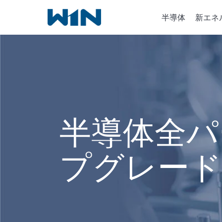
内
半導体
新エネ
容
を
ス
キ
半導体
ッ
イオン
プ
化学気
半導体全パ
プグレード