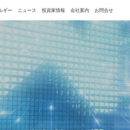
ルギー
ニュース
投資家情報
会社案内
お問合せ
デバイスの重要パーツ
コーポレート·ガバナンス
統合サービス
政策、組織與推動
会社案内
企業のエネルギ
取締役会
注入機
パーツの開発
会社概要
グリーンパワーシ
取締役および情報
相成長機
ソリューション
マネジメント・フィ
エネルギー貯蔵ア
ジニアリング
取締役の多様性
成長史
スマートエネルギ
稽核室
電力小売レポート
績效評估
機能性委員会
会計監査委員会
賃金報酬委員会
Risk Management Committee
績效評估
誠実な経営