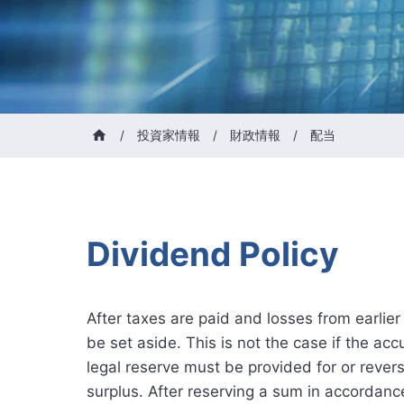
/
投資家情報
/
財政情報
/
配当
Dividend Policy
After taxes are paid and losses from earlier
be set aside. This is not the case if the acc
legal reserve must be provided for or reve
surplus. After reserving a sum in accordanc