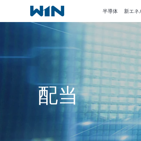
内
半導体
新エネ
容
を
ス
キ
半導体
ッ
イオン
プ
化学気
配当