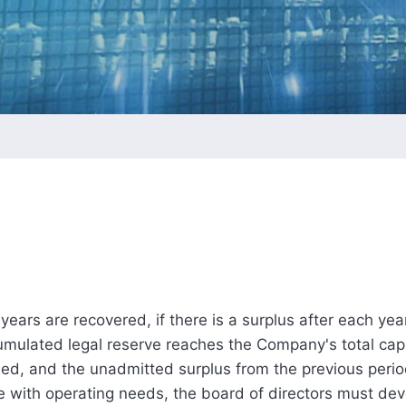
Intellectual Property Managemen
情報通信セキュリティのリスクマ
メント
会社の重要な規則
 years are recovered, if there is a surplus after each yea
umulated legal reserve reaches the Company's total capital.
rsed, and the unadmitted surplus from the previous per
e with operating needs, the board of directors must deve