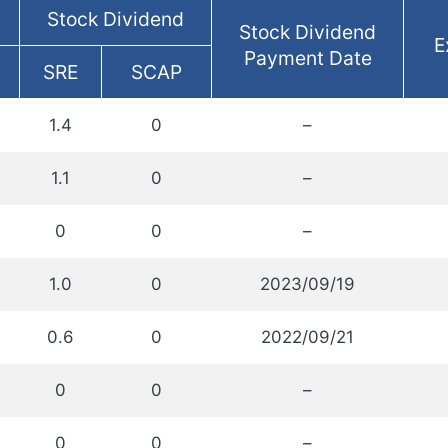
Stock Dividend
Stock Dividend
E
Payment Date
SRE
SCAP
1.4
0
–
1.1
0
–
0
0
–
1.0
0
2023/09/19
0.6
0
2022/09/21
0
0
–
0
0
–