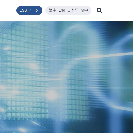
ESGゾーン
繁中
Eng
日本語
簡中
Learn Mor
ー転換
ニュース一覧
利害關係者
財政情報
技術エネルギー
企業の持続可能性
高効率太陽エネルギーモジュール
品質與環安衛政策
会社ニュース
財政情報
修
Search
企業の持続可能性
ステム設置
最新ニュース
財務報告
コアコンピタンス
WINAICO
主要ニュース
株価
半
持続可能な政策
ロソフィー
プリケーションエン
月次売上報告
材料
イベント情報
株主総会
半
組織與推動
CNC精密製造
製品・技術
主要股東
ー管理
公益與活動
ハイスペッククリーニング
重要ニュース
配当
公益與活動
重要ニュ
環境および安全衛生
投資サー
環境・健康・安全に関する方針
社会と人権
ジンケンセイサク
サプライヤー管理
利害關係人