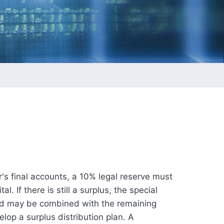
ESGの持続報告
t
ネジ
r's final accounts, a 10% legal reserve must
 If there is still a surplus, the special
iod may be combined with the remaining
lop a surplus distribution plan. A