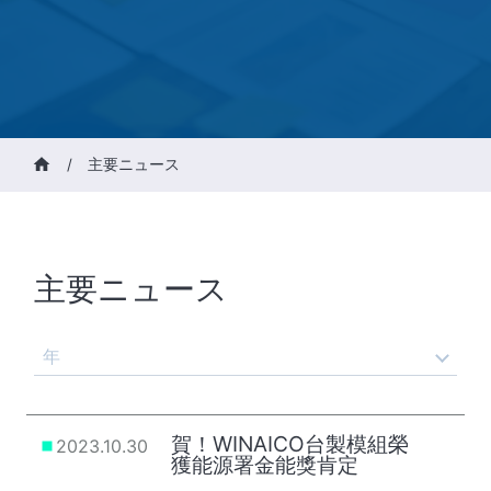
/
主要ニュース
主要ニュース
年
賀！WINAICO台製模組榮
2023.10.30
獲能源署金能獎肯定