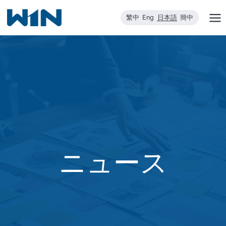
内
繁中
Eng
日本語
簡中
容
を
ス
キ
ッ
プ
ニュース