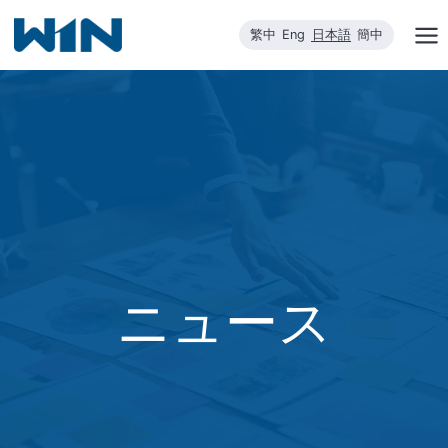
内
繁中
Eng
日本語
簡中
容
を
ス
キ
ッ
プ
ニュース