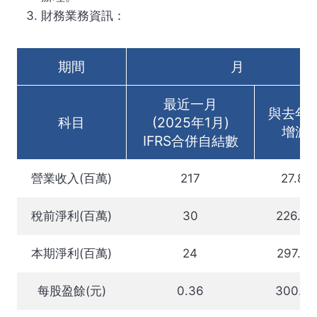
財務業務資訊：
期間
月
最近一月
與去年
科目
(2025年1月)
增減
IFRS合併自結數
營業收入(百萬)
217
27.85
稅前淨利(百萬)
30
226.6
本期淨利(百萬)
24
297.7
每股盈餘(元)
0.36
300.0