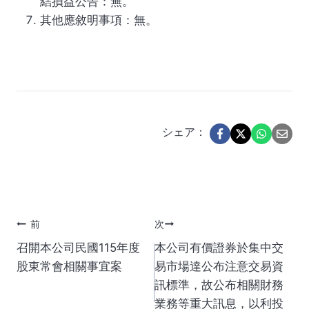
結損益公告：無。
其他應敘明事項：無。
シェア：
投
前
次
召開本公司民國115年度
本公司有價證券於集中交
稿
股東常會相關事宜案
易市場達公布注意交易資
訊標準，故公布相關財務
ナ
業務等重大訊息，以利投