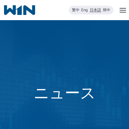
内
繁中
Eng
日本語
簡中
容
を
ス
キ
ッ
プ
ニュース