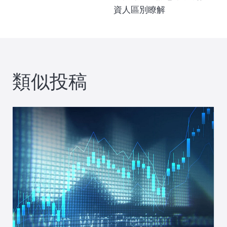
資人區別瞭解
ビ
ゲ
ー
類似投稿
シ
ョ
ン