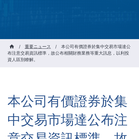
/
重要ニュース
/
本公司有價證券於集中交易市場達公
布注意交易資訊標準，故公布相關財務業務等重大訊息，以利投
資人區別瞭解。
本公司有價證券於集
中交易市場達公布注
意交易資訊標準，故