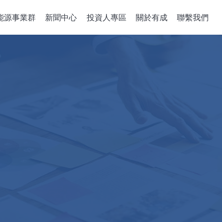
能源事業群
新聞中心
投資人專區
關於有成
聯繫我們
備關鍵零組件
整合性服務
公司治理
政策、組織與
關於有成
企業能源轉
董事會
機
組件開發
公司概述
綠能系統建置
董事概況
沈積機台
解決方案
經營理念
儲能應用工程
董事會成員多元化
成長歷程
智慧能源管理
稽核室
售電業簡明月
績效評估
功能性委員會
審計委員會
薪酬委員會
風險管理委員會
績效評估
企業誠信經營