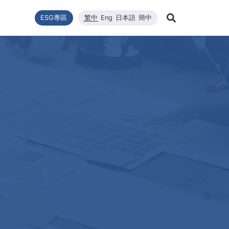
ESG專區
繁中
Eng
日本語
簡中
Learn Mor
推動
型
新聞列表
技術能量
利害關係者
財務資訊
企業永續發展
高效太陽能模組
品質與環安衛政策
公司新聞
維修
股東
Search
企業永續發展
最新消息
核心競爭力
財務報告
WINAICO
重大新聞
半導
股價
永續政策
材料
每月營收報告
活動訊息
半導
股東
組織與推動
CNC精密製造
產品與技術
主要
公益與活動
報與年報
高規格清潔
重大訊息與公告
股利
公益與活動
重大
環境暨安全衛生
投資
環境暨安全衛生政策
社會與人權
人權政策
供應商管理
利害關係人