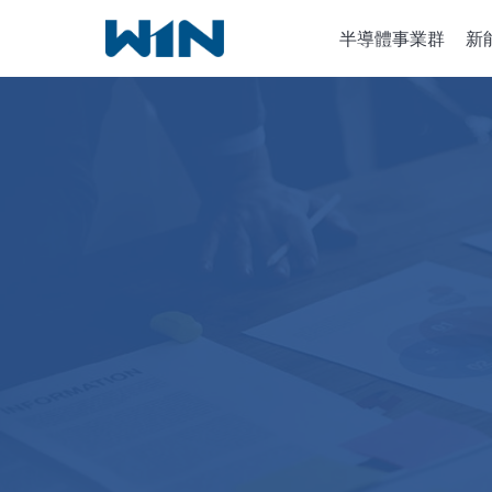
跳
半導體事業群
新
到
內
容
半導體設
離子植入
化學氣相