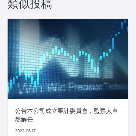
類似投稿
ー
シ
ョ
ン
公告本公司成立審計委員會，監察人自
然解任
2022.06.17