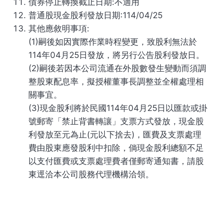
債券停止轉換截止日期:不適用
普通股現金股利發放日期:114/04/25
其他應敘明事項:
(1)嗣後如因實際作業時程變更，致股利無法於
114年04月25日發放，將另行公告股利發放日。
(2)嗣後若因本公司流通在外股數發生變動而須調
整股東配息率，擬授權董事長調整並全權處理相
關事宜。
(3)現金股利將於民國114年04月25日以匯款或掛
號郵寄「禁止背書轉讓」支票方式發放，現金股
利發放至元為止(元以下捨去)，匯費及支票處理
費由股東應發股利中扣除，倘現金股利總額不足
以支付匯費或支票處理費者僅郵寄通知書，請股
東逕洽本公司股務代理機構洽領。