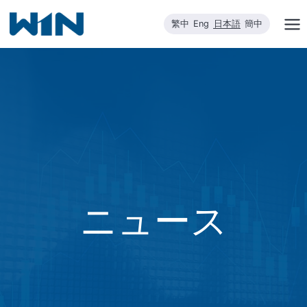
内
繁中
Eng
日本語
簡中
容
を
ス
キ
ッ
プ
ニュース