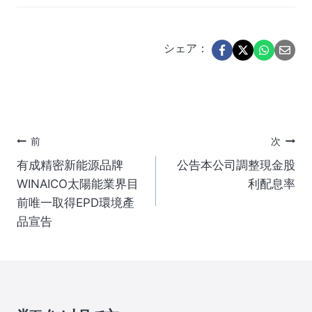
シェア：
投
前
次
有成精密新能源品牌
公告本公司調整現金股
稿
WINAICO太陽能業界目
利配息率
前唯一取得EPD環境產
ナ
品宣告
ビ
ゲ