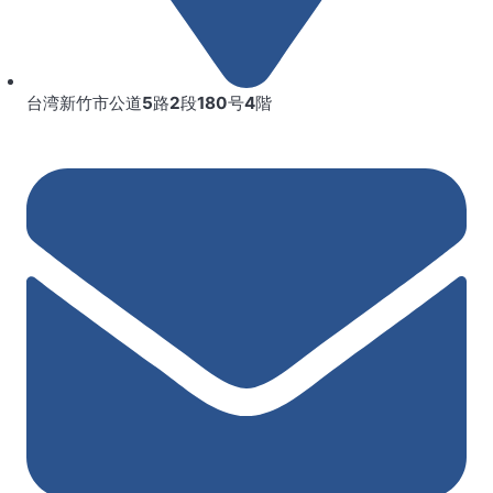
台湾新竹市公道5路2段180号4階