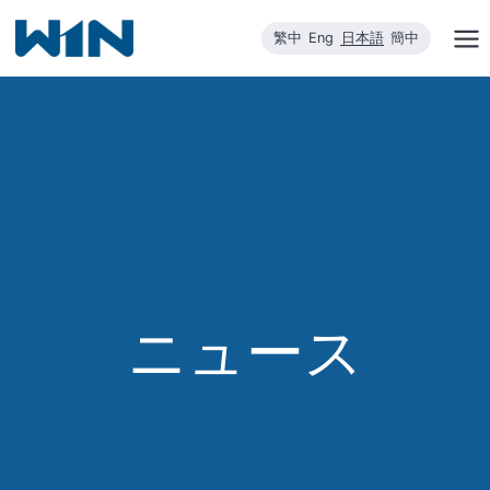
内
繁中
Eng
日本語
簡中
容
を
ス
キ
ッ
プ
ニュース