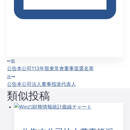
投
前
公告本公司113年股東常會董事當選名單
稿
次
公告本公司法人董事指派代表人
ナ
類似投稿
ビ
ゲ