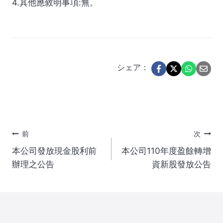
4.其他應敘明事項:無。
シェア：
投
前
次
本公司發放現金股利前
本公司110年度盈餘轉增
稿
辦理之公告
資新股發放公告
ナ
ビ