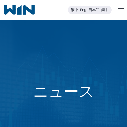
内
繁中
Eng
日本語
簡中
容
を
ス
キ
ッ
プ
ニュース