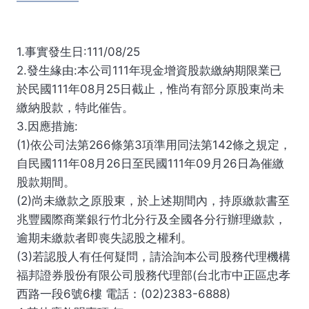
1.事實發生日:111/08/25
2.發生緣由:本公司111年現金增資股款繳納期限業已
於民國111年08月25日截止，惟尚有部分原股東尚未
繳納股款，特此催告。
3.因應措施:
(1)依公司法第266條第3項準用同法第142條之規定，
自民國111年08月26日至民國111年09月26日為催繳
股款期間。
(2)尚未繳款之原股東，於上述期間內，持原繳款書至
兆豐國際商業銀行竹北分行及全國各分行辦理繳款，
逾期未繳款者即喪失認股之權利。
(3)若認股人有任何疑問，請洽詢本公司股務代理機構
福邦證券股份有限公司股務代理部(台北市中正區忠孝
西路一段6號6樓 電話：(02)2383-6888)