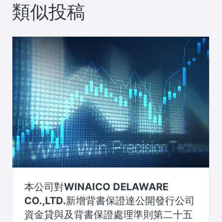
類似投稿
ゲ
ー
シ
ョ
ン
本公司對WINAICO DELAWARE
CO.,LTD.新增背書保證達公開發行公司
資金貸與及背書保證處理準則第二十五