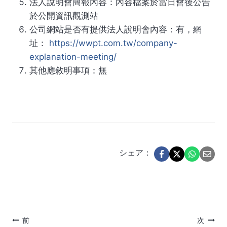
法人說明會簡報內容：內容檔案於當日會後公告
於公開資訊觀測站
公司網站是否有提供法人說明會內容：有，網
址：
https://wwpt.com.tw/company-
explanation-meeting/
其他應敘明事項：無
シェア：
投
前
次