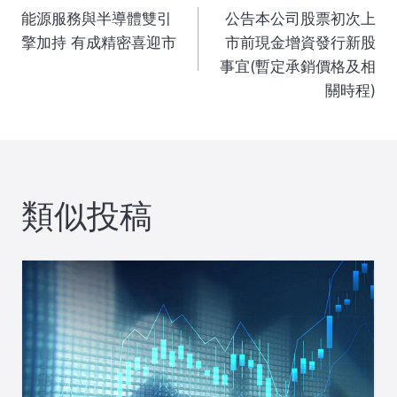
能源服務與半導體雙引
公告本公司股票初次上
稿
擎加持 有成精密喜迎市
市前現金增資發行新股
事宜(暫定承銷價格及相
ナ
關時程)
ビ
ゲ
類似投稿
ー
シ
ョ
ン