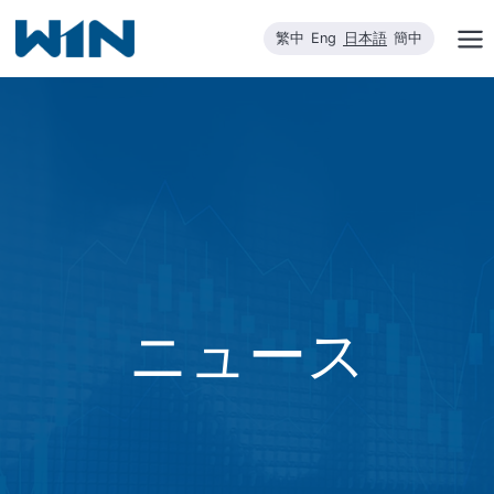
内
繁中
Eng
日本語
簡中
容
を
ス
キ
ッ
プ
ニュース