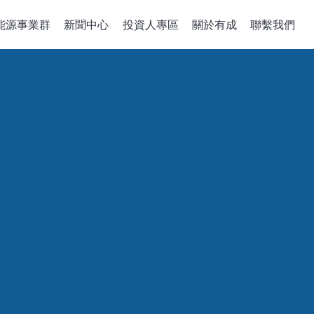
能源事業群
新聞中心
投資人專區
關於有成
聯繫我們
備關鍵零組件
整合性服務
公司治理
政策、組織與
關於有成
企業能源轉
董事會
機
組件開發
公司概述
綠能系統建置
董事概況
沈積機台
解決方案
經營理念
儲能應用工程
董事會成員多元化
成長歷程
智慧能源管理
稽核室
售電業簡明月
績效評估
功能性委員會
審計委員會
薪酬委員會
風險管理委員會
績效評估
企業誠信經營