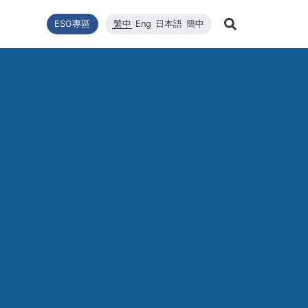
ESG專區
繁中
Eng
日本語
簡中
Learn Mor
推動
型
新聞列表
技術能量
利害關係者
財務資訊
企業永續發展
高效太陽能模組
品質與環安衛政策
公司新聞
維修
股東
Search
企業永續發展
最新消息
核心競爭力
財務報告
WINAICO
重大新聞
半導
股價
永續政策
材料
每月營收報告
活動訊息
半導
股東
組織與推動
CNC精密製造
產品與技術
主要
公益與活動
報與年報
高規格清潔
重大訊息與公告
股利
公益與活動
重大
環境暨安全衛生
投資
環境暨安全衛生政策
社會與人權
人權政策
供應商管理
利害關係人