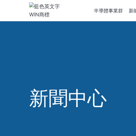
跳
半導體事業群
新
到
內
容
半導體設
離子植入
化學氣相
新聞中心