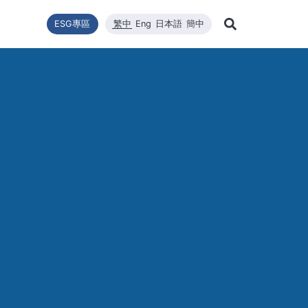
ESG專區
繁中
Eng
日本語
簡中
Learn Mor
推動
型
新聞列表
技術能量
利害關係者
財務資訊
企業永續發展
高效太陽能模組
品質與環安衛政策
公司新聞
維修
股東
Search
企業永續發展
最新消息
核心競爭力
財務報告
WINAICO
重大新聞
半導
股價
永續政策
材料
每月營收報告
活動訊息
半導
股東
組織與推動
CNC精密製造
產品與技術
主要
公益與活動
報與年報
高規格清潔
重大訊息與公告
股利
公益與活動
重大
環境暨安全衛生
投資
環境暨安全衛生政策
社會與人權
人權政策
供應商管理
利害關係人