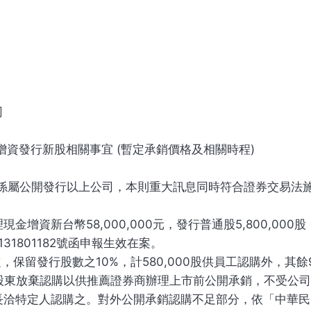
司
增資發行新股相關事宜 (暫定承銷價格及相關時程)
係屬公開發行以上公司，本則重大訊息同時符合證券交易法施
增資新台幣58,000,000元，發行普通股5,800,00
31801182號函申報生效在案。
保留發行股數之10%，計580,000股供員工認購外，其餘90
由原股東放棄認購以供推薦證券商辦理上市前公開承銷，不受公
長洽特定人認購之。對外公開承銷認購不足部分，依「中華民