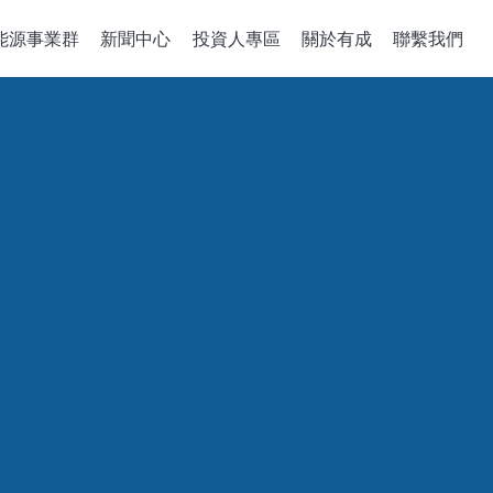
能源事業群
新聞中心
投資人專區
關於有成
聯繫我們
備關鍵零組件
整合性服務
公司治理
政策、組織與
關於有成
企業能源轉
董事會
機
組件開發
公司概述
綠能系統建置
董事概況
沈積機台
解決方案
經營理念
儲能應用工程
董事會成員多元化
成長歷程
智慧能源管理
稽核室
售電業簡明月
績效評估
功能性委員會
審計委員會
薪酬委員會
風險管理委員會
績效評估
企業誠信經營