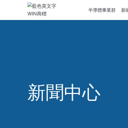
跳
半導體事業群
新
到
內
容
半導體設
離子植入
化學氣相
新聞中心