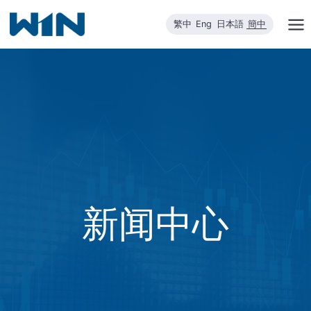
跳
繁中
Eng
日本語
簡中
到
内
容
新闻中心