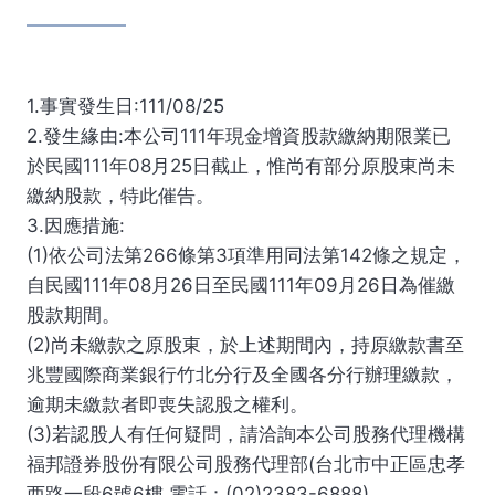
1.事實發生日:111/08/25
2.發生緣由:本公司111年現金增資股款繳納期限業已
於民國111年08月25日截止，惟尚有部分原股東尚未
繳納股款，特此催告。
3.因應措施:
(1)依公司法第266條第3項準用同法第142條之規定，
自民國111年08月26日至民國111年09月26日為催繳
股款期間。
(2)尚未繳款之原股東，於上述期間內，持原繳款書至
兆豐國際商業銀行竹北分行及全國各分行辦理繳款，
逾期未繳款者即喪失認股之權利。
(3)若認股人有任何疑問，請洽詢本公司股務代理機構
福邦證券股份有限公司股務代理部(台北市中正區忠孝
西路一段6號6樓 電話：(02)2383-6888)