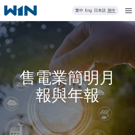
跳
繁中
Eng
日本語
簡中
到
内
容
售電業簡明月
報與年報