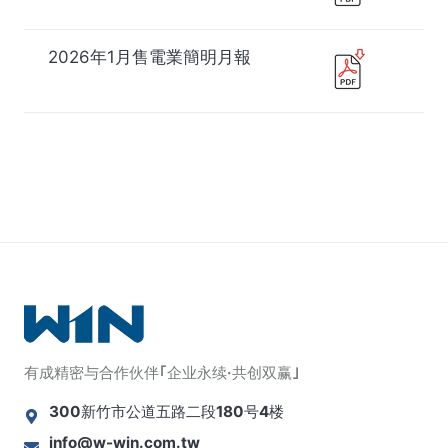
2026年1月售電業簡明月報
有成售電業年報
有成售電業年報
下載檔案
下載檔案
2025年度營運綜合摘要分析
2024年度營運綜合摘要分析
報告
報告
有成售電業簡明月報
有成售電業簡明月報
下載檔案
下載檔案
2025年12月售電業簡明月報
2024年12月份售電業簡明月
報
有成精密与合作伙伴｢企业永续·共创双赢｣
300新竹市公道五路二段180号4楼
2025年11月售電業簡明月報
2024年11月份售電業簡明月
報
info@w-win.com.tw