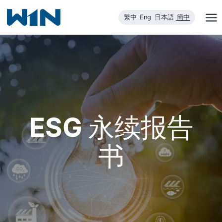
跳
繁中
Eng
日本語
簡中
到
内
容
ESG 永续报告
书