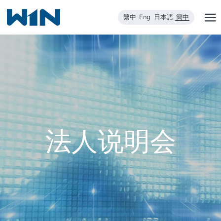
跳
繁中
Eng
日本語
簡中
到
内
容
法人说明会