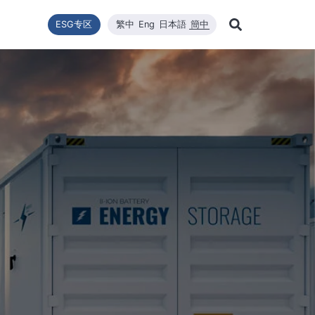
ESG专区
繁中
Eng
日本語
簡中
Learn Mor
推動
型
新闻列表
技术能量
利害關係者
财务资訊
企业永续发展
WINAICO 高效太阳能组件
品質與環安衛政策
公司新闻
维修
股东
Search
企业永续发展
最新情報
核心竞争力
财务报告
WINAICO
重大新闻
半导
股价
永續政策
材料
每月营运报告
活动消息
半导
股东
組織與推動
CNC精密制造
产品与技术
主要
公益與活動
報與年報
高规格清洁
重大讯息与公告
股利
公益與活動
重大
環境暨安全衛生
投资
环境暨安全卫生政策
社會與人權
人權政策
供货商管理
利害關係人