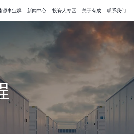
能源事业群
新闻中心
投资人专区
关于有成
联系我们
备关键零组件
整合性服务
公司治理
政策、組織與
关于有成
企业能源转
董事会
机
组件开发
公司概述
绿能系统建置
董事概况
沉积机台
解决方案
经营理念
储能应用工程
董事会成员多元化
成长历程
智慧能源管理
稽核室
售電業簡明月
績效評估
程
功能性委员會
审计委员會
薪酬委员會
風險管理委員會
績效評估
企业诚信经營