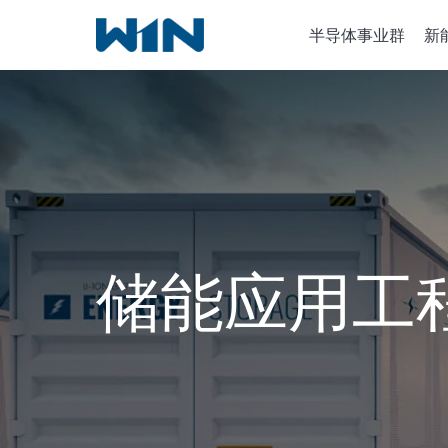
跳
半导体事业群
新
到
内
容
半导体设
离子植入
化学气相
储能应用工