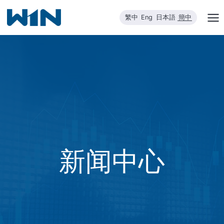
跳
繁中
Eng
日本語
簡中
到
内
容
新闻中心