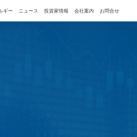
ルギー
ニュース
投資家情報
会社案内
お問合せ
デバイスの重要パーツ
コーポレート·ガバナンス
統合サービス
政策、組織與推動
会社案内
企業のエネルギ
取締役会
注入機
パーツの開発
会社概要
グリーンパワーシ
取締役および情報
相成長機
ソリューション
マネジメント・フィ
エネルギー貯蔵ア
ジニアリング
取締役の多様性
成長史
スマートエネルギ
稽核室
電力小売レポート
績效評估
機能性委員会
会計監査委員会
賃金報酬委員会
Risk Management Committee
績效評估
誠実な経営