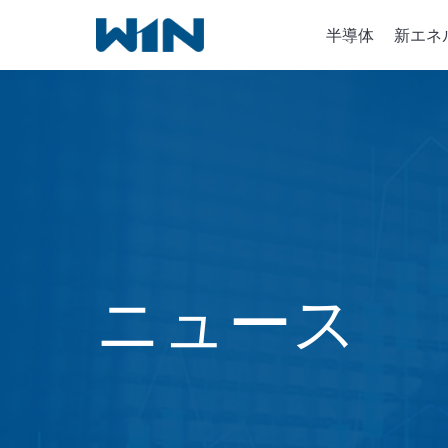
内
半導体
新エネ
容
を
ス
キ
半導体
ッ
イオン
プ
化学気
ニュース