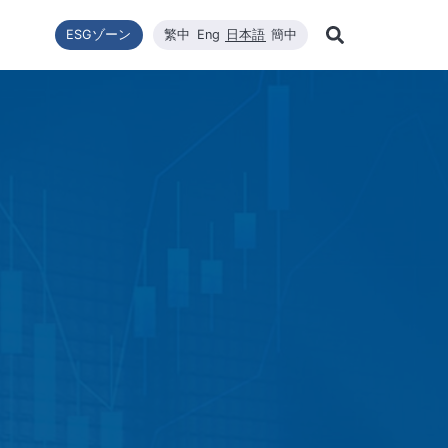
ESGゾーン
繁中
Eng
日本語
簡中
Learn Mor
ー転換
ニュース一覧
利害關係者
財政情報
技術エネルギー
企業の持続可能性
高効率太陽エネルギーモジュール
品質與環安衛政策
会社ニュース
財政情報
修
Search
企業の持続可能性
ステム設置
最新ニュース
財務報告
コアコンピタンス
WINAICO
主要ニュース
株価
半
持続可能な政策
ロソフィー
プリケーションエン
月次売上報告
材料
イベント情報
株主総会
半
組織與推動
CNC精密製造
製品・技術
主要股東
ー管理
公益與活動
ハイスペッククリーニング
重要ニュース
配当
公益與活動
重要ニュ
環境および安全衛生
投資サー
環境・健康・安全に関する方針
社会と人権
ジンケンセイサク
サプライヤー管理
利害關係人