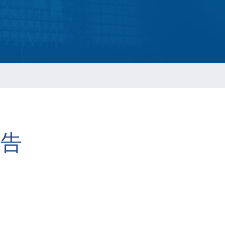
ESGの持続報告
t
ネジ
報告