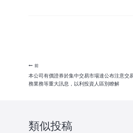
投
前
本公司有價證券於集中交易市場達公布注意交
稿
務業務等重大訊息，以利投資人區別瞭解
ナ
ビ
類似投稿
ゲ