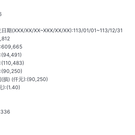
6
X/XX~XXX/XX/XX):113/01/01~113/12/31
812
09,665
4,491)
10,483)
90,250)
(仟元):(90,250)
(1.40)
336