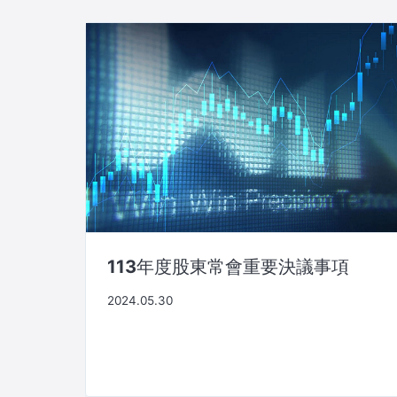
ー
シ
ョ
ン
113年度股東常會重要決議事項
2024.05.30