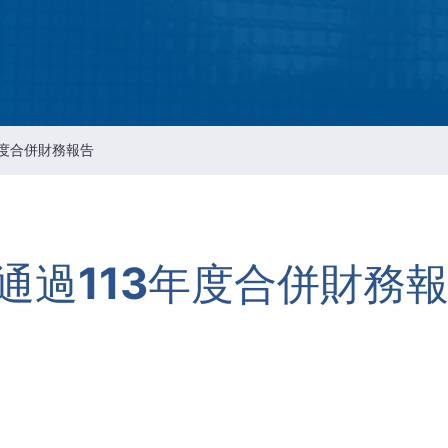
Intellectual Property Managemen
情報通信セキュリティのリスクマ
メント
会社の重要な規則
年度合併財務報告
通過113年度合併財務