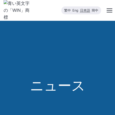
内
容
繁中
Eng
日本語
簡中
を
ス
キ
ッ
プ
ニュース