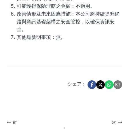
可能獲得保險理賠之金額：不適用。
改善情形及未來因應措施：本公司將持續提升網
路與資訊基礎架構之安全管控，以確保資訊安
全。
其他應敘明事項：無。
シェア：
投
前
次