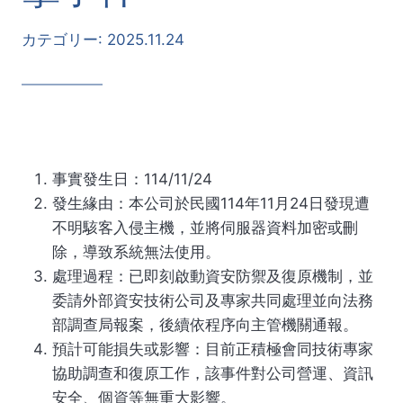
カテゴリー:
2025.11.24
事實發生日：114/11/24
發生緣由：本公司於民國114年11月24日發現遭
不明駭客入侵主機，並將伺服器資料加密或刪
除，導致系統無法使用。
處理過程：已即刻啟動資安防禦及復原機制，並
委請外部資安技術公司及專家共同處理並向法務
部調查局報案，後續依程序向主管機關通報。
預計可能損失或影響：目前正積極會同技術專家
協助調查和復原工作，該事件對公司營運、資訊
安全、個資等無重大影響。