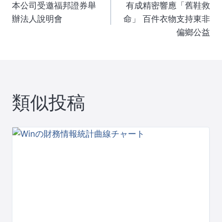
本公司受邀福邦證券舉
有成精密響應「舊鞋救
稿
辦法人說明會
命」 百件衣物支持東非
偏鄉公益
ナ
ビ
ゲ
類似投稿
ー
シ
ョ
ン