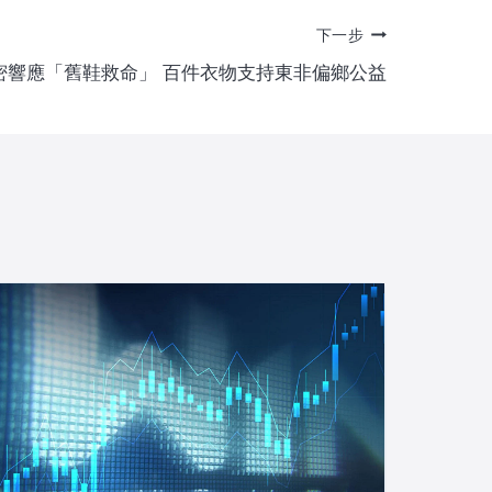
下一步
密響應「舊鞋救命」 百件衣物支持東非偏鄉公益