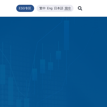
ESG专区
繁中
Eng
日本語
簡中
Learn Mor
推動
型
新闻列表
技术能量
利害關係者
财务资訊
企业永续发展
WINAICO 高效太阳能组件
品質與環安衛政策
公司新闻
维修
股东
Search
企业永续发展
最新情報
核心竞争力
财务报告
WINAICO
重大新闻
半导
股价
永續政策
材料
每月营运报告
活动消息
半导
股东
組織與推動
CNC精密制造
产品与技术
主要
公益與活動
報與年報
高规格清洁
重大讯息与公告
股利
公益與活動
重大
環境暨安全衛生
投资
环境暨安全卫生政策
社會與人權
人權政策
供货商管理
利害關係人