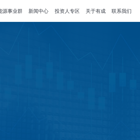
能源事业群
新闻中心
投资人专区
关于有成
联系我们
备关键零组件
整合性服务
公司治理
政策、組織與
关于有成
企业能源转
董事会
机
组件开发
公司概述
绿能系统建置
董事概况
沉积机台
解决方案
经营理念
储能应用工程
董事会成员多元化
成长历程
智慧能源管理
稽核室
售電業簡明月
績效評估
功能性委员會
审计委员會
薪酬委员會
風險管理委員會
績效評估
企业诚信经營