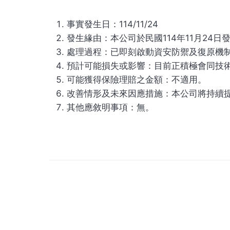
事實發生日：114/11/24
發生緣由：本公司於民國114年11月2
處理過程：已即刻啟動資安防禦及復原機
預計可能損失或影響：目前正積極會同技
可能獲得保險理賠之金額：不適用。
改善情形及未來因應措施：本公司將持續
其他應敘明事項：無。