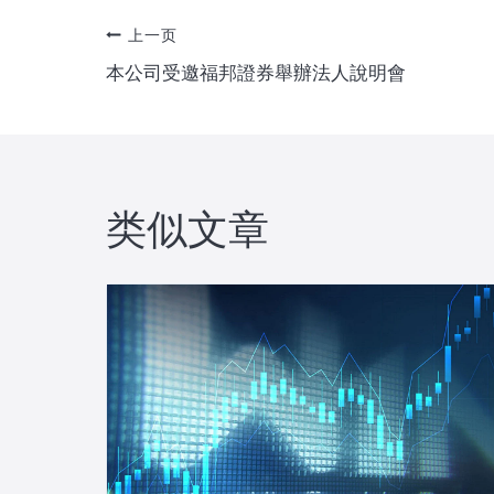
文
上一页
本公司受邀福邦證券舉辦法人說明會
章
导
航
类似文章