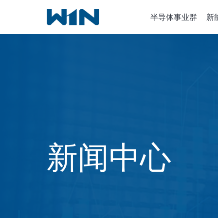
跳
半导体事业群
新
到
内
容
半导体设
离子植入
化学气相
新闻中心