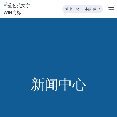
跳
繁中
Eng
日本語
簡中
到
内
容
新闻中心