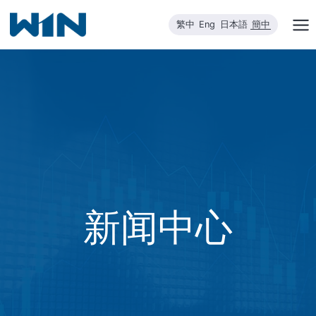
跳
繁中
Eng
日本語
簡中
到
内
容
新闻中心