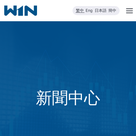
跳
繁中
Eng
日本語
簡中
到
內
容
新聞中心