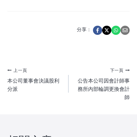
分享：
文
上一頁
下一頁
本公司董事會決議股利
公告本公司因會計師事
章
分派
務所內部輪調更換會計
師
導
覽