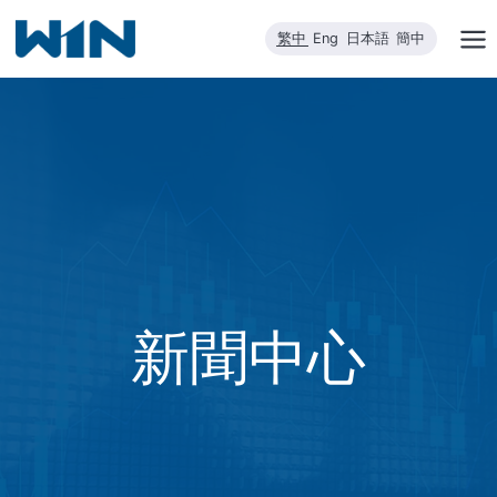
跳
繁中
Eng
日本語
簡中
到
內
容
新聞中心