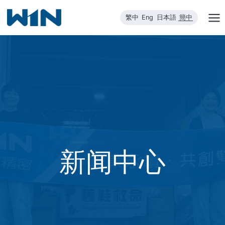
跳
繁中
Eng
日本語
簡中
到
内
容
新闻中心