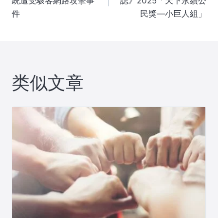
章
統遭受駭客網路攻擊事
誌》2025「天下永續公
件
民獎—小巨人組」
导
航
类似文章