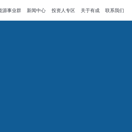
能源事业群
新闻中心
投资人专区
关于有成
联系我们
备关键零组件
整合性服务
公司治理
政策、組織與
关于有成
企业能源转
董事会
机
组件开发
公司概述
绿能系统建置
董事概况
沉积机台
解决方案
经营理念
储能应用工程
董事会成员多元化
成长历程
智慧能源管理
稽核室
售電業簡明月
績效評估
功能性委员會
审计委员會
薪酬委员會
風險管理委員會
績效評估
企业诚信经營