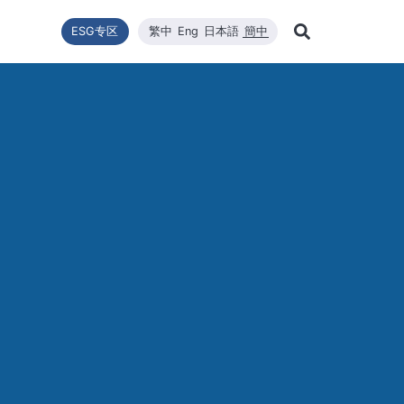
ESG专区
繁中
Eng
日本語
簡中
Learn Mor
推動
型
新闻列表
技术能量
利害關係者
财务资訊
企业永续发展
WINAICO 高效太阳能组件
品質與環安衛政策
公司新闻
维修
股东
Search
企业永续发展
最新情報
核心竞争力
财务报告
WINAICO
重大新闻
半导
股价
永續政策
材料
每月营运报告
活动消息
半导
股东
組織與推動
CNC精密制造
产品与技术
主要
公益與活動
報與年報
高规格清洁
重大讯息与公告
股利
公益與活動
重大
環境暨安全衛生
投资
环境暨安全卫生政策
社會與人權
人權政策
供货商管理
利害關係人