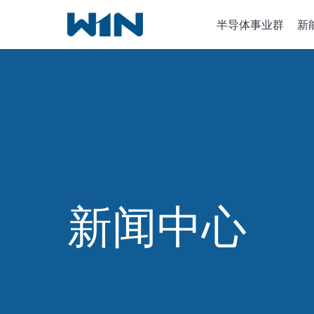
跳
半导体事业群
新
到
内
容
半导体设
离子植入
化学气相
新闻中心