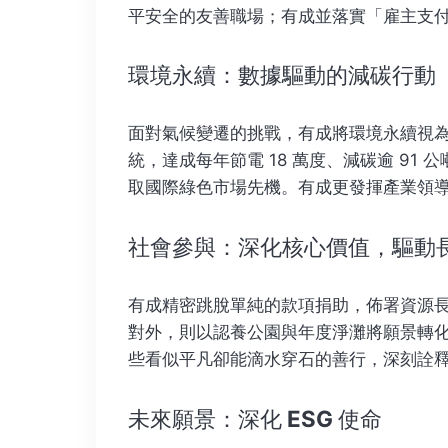
平安全的友善職場；有成並落實「雇主支
環境永續：數據驅動的減碳行動
面對氣候變遷的挑戰，有成將環境永續視為
統，達成每年節電 18 萬度、減碳逾 91
取國際綠色市場先機。有成更發揮產業領導力
社會參與：深化核心價值，驅動
有成精密跳脫單純的款項捐助，佈署資源
對外，則以認養公園與年度淨灘將願景轉化
些看似平凡卻能滴水穿石的善行，深刻詮
未來願景：深化 ESG 使命