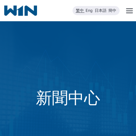
跳
繁中
Eng
日本語
簡中
到
內
容
新聞中心