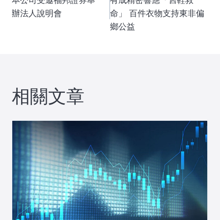
本公司受邀福邦證券舉
有成精密響應「舊鞋救
章
辦法人說明會
命」 百件衣物支持東非偏
鄉公益
導
覽
相關文章