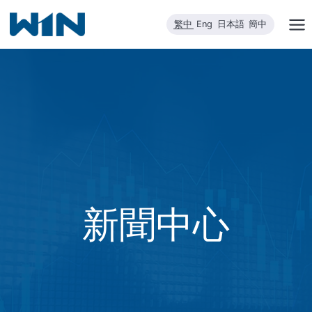
跳
繁中
Eng
日本語
簡中
到
內
容
新聞中心