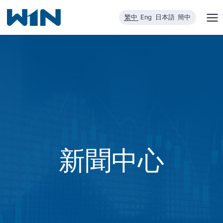
跳
繁中
Eng
日本語
簡中
到
內
容
新聞中心