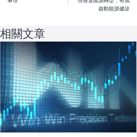
章
事項
倍推進能源轉型，有成
啟動能源健診
導
覽
相關文章