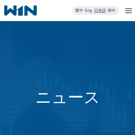
内
繁中
Eng
日本語
簡中
容
を
ス
キ
ッ
プ
ニュース