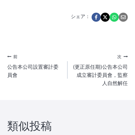
シェア：
投
前
次
公告本公司設置審計委
(更正原任期)公告本公司
稿
員會
成立審計委員會，監察
人自然解任
ナ
ビ
ゲ
類似投稿