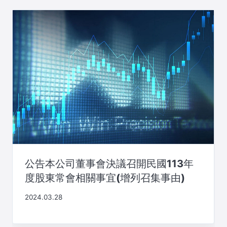
ー
シ
ョ
ン
公告本公司董事會決議召開民國113年
度股東常會相關事宜(增列召集事由)
2024.03.28