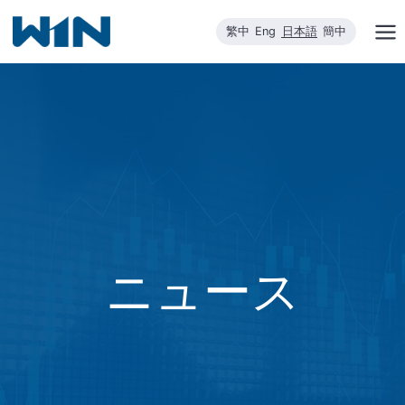
内
繁中
Eng
日本語
簡中
容
を
ス
キ
ッ
プ
ニュース