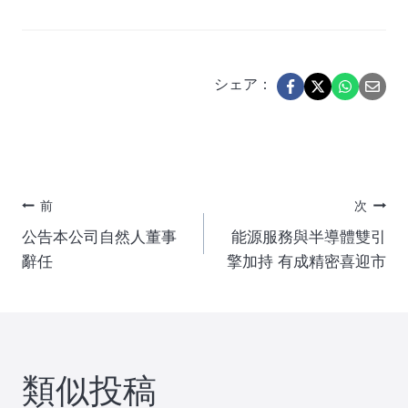
シェア：
投
前
次
公告本公司自然人董事
能源服務與半導體雙引
稿
辭任
擎加持 有成精密喜迎市
ナ
ビ
類似投稿
ゲ