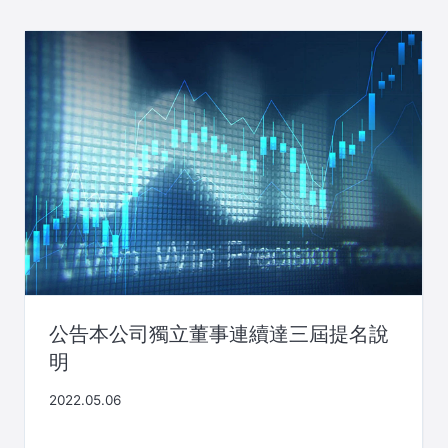
ー
シ
ョ
ン
公告本公司獨立董事連續達三屆提名說
明
2022.05.06