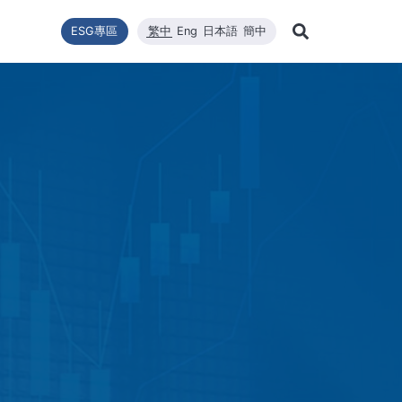
ESG專區
繁中
Eng
日本語
簡中
Learn Mor
推動
型
新聞列表
技術能量
利害關係者
財務資訊
企業永續發展
高效太陽能模組
品質與環安衛政策
公司新聞
維修
股東
Search
企業永續發展
最新消息
核心競爭力
財務報告
WINAICO
重大新聞
半導
股價
永續政策
材料
每月營收報告
活動訊息
半導
股東
組織與推動
CNC精密製造
產品與技術
主要
公益與活動
報與年報
高規格清潔
重大訊息與公告
股利
公益與活動
重大
環境暨安全衛生
投資
環境暨安全衛生政策
社會與人權
人權政策
供應商管理
利害關係人