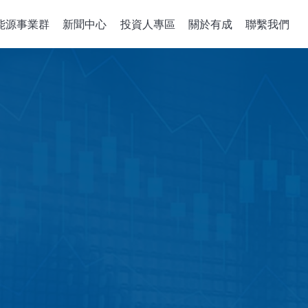
能源事業群
新聞中心
投資人專區
關於有成
聯繫我們
備關鍵零組件
整合性服務
公司治理
政策、組織與
關於有成
企業能源轉
董事會
機
組件開發
公司概述
綠能系統建置
董事概況
沈積機台
解決方案
經營理念
儲能應用工程
董事會成員多元化
成長歷程
智慧能源管理
稽核室
售電業簡明月
績效評估
功能性委員會
審計委員會
薪酬委員會
風險管理委員會
績效評估
企業誠信經營