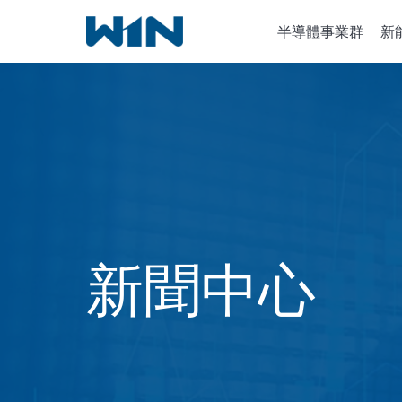
跳
半導體事業群
新
到
內
容
半導體設
離子植入
化學氣相
新聞中心