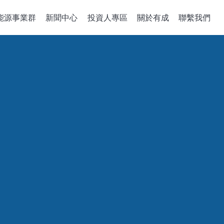
能源事業群
新聞中心
投資人專區
關於有成
聯繫我們
備關鍵零組件
整合性服務
公司治理
政策、組織與
關於有成
企業能源轉
董事會
機
組件開發
公司概述
綠能系統建置
董事概況
沈積機台
解決方案
經營理念
儲能應用工程
董事會成員多元化
成長歷程
智慧能源管理
稽核室
售電業簡明月
績效評估
功能性委員會
審計委員會
薪酬委員會
風險管理委員會
績效評估
企業誠信經營