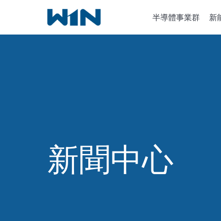
跳
半導體事業群
新
到
內
容
半導體設
離子植入
化學氣相
新聞中心