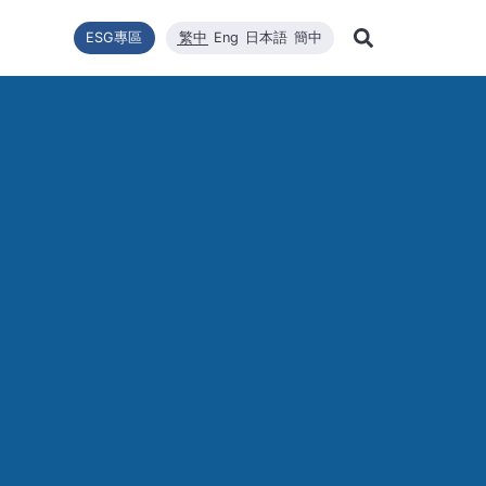
ESG專區
繁中
Eng
日本語
簡中
Learn Mor
推動
型
新聞列表
技術能量
利害關係者
財務資訊
企業永續發展
高效太陽能模組
品質與環安衛政策
公司新聞
維修
股東
Search
企業永續發展
最新消息
核心競爭力
財務報告
WINAICO
重大新聞
半導
股價
永續政策
材料
每月營收報告
活動訊息
半導
股東
組織與推動
CNC精密製造
產品與技術
主要
公益與活動
報與年報
高規格清潔
重大訊息與公告
股利
公益與活動
重大
環境暨安全衛生
投資
環境暨安全衛生政策
社會與人權
人權政策
供應商管理
利害關係人