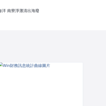
護海洋 南寮淨灘清出海廢