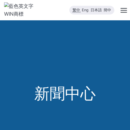
跳
繁中
Eng
日本語
簡中
到
內
容
新聞中心