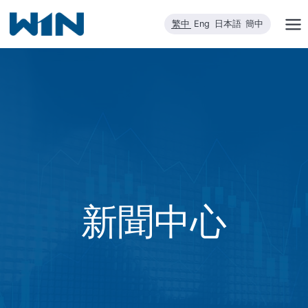
跳
繁中
Eng
日本語
簡中
到
內
容
新聞中心