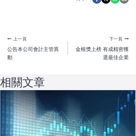
文
上一頁
下一頁
公告本公司會計主管異
金根獎上榜 有成精密獲
章
動
選最佳企業
導
相關文章
覽