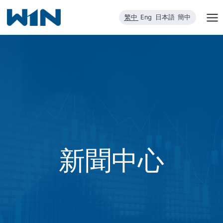
跳
繁中
Eng
日本語
簡中
到
內
容
新聞中心