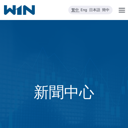
跳
繁中
Eng
日本語
簡中
到
內
容
新聞中心